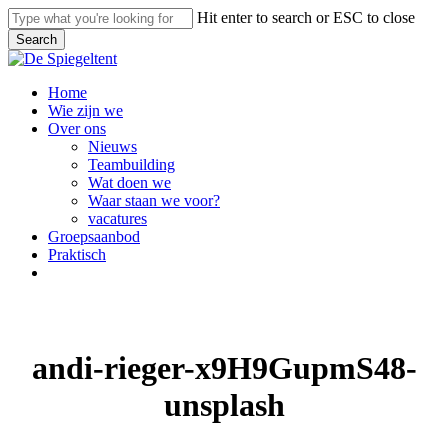
Skip
Hit enter to search or ESC to close
to
Search
main
Close
content
Search
Menu
Home
Wie zijn we
Over ons
Nieuws
Teambuilding
Wat doen we
Waar staan we voor?
vacatures
Groepsaanbod
Praktisch
facebook
linkedin
instagram
andi-rieger-x9H9GupmS48-
unsplash