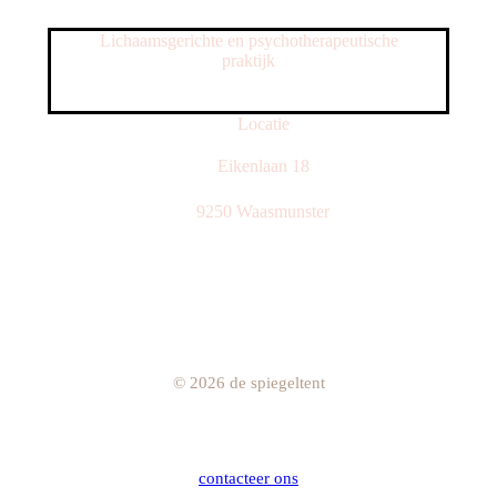
Lichaamsgerichte en psychotherapeutische
praktijk
Locatie
Eikenlaan 18
9250 Waasmunster
©
2026
de spiegeltent
contacteer ons